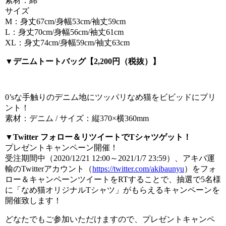
素材：綿
サイズ
M：身丈67cm/身幅53cm/袖丈59cm
L：身丈70cm/身幅56cm/袖丈61cm
XL：身丈74cm/身幅59cm/袖丈63cm
▼デニムトートバッグ【2,200円（税抜）】
0’sな手触りのデニム地にツッパリなめ猫をビビッドにプリ
ント！
素材：デニム / サイズ：縦370×横360mm
▼Twitter フォロー＆リツイートでTシャツゲット！
プレゼントキャンペーン開催！
受注期間中（2020/12/21 12:00～2021/1/7 23:59）、アキバ運
輸のTwitterアカウント（
https://twitter.com/akibaunyu
）をフォ
ロー＆キャンペーンツイートをRTすることで、抽選で5名様
に「なめ猫オリジナルTシャツ」がもらえるキャンペーンを
開催致します！
どなたでもご参加いただけますので、プレゼントキャンペ