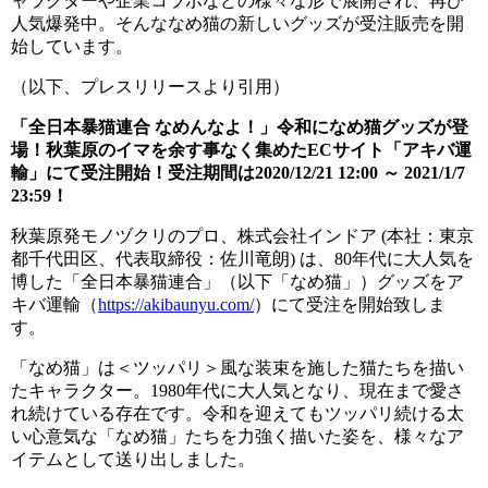
ャラクターや企業コラボなどの様々な形で展開され、再び
人気爆発中。そんななめ猫の新しいグッズが受注販売を開
始しています。
（以下、プレスリリースより引用）
「全日本暴猫連合 なめんなよ！」令和になめ猫グッズが登
場！秋葉原のイマを余す事なく集めたECサイト「アキバ運
輸」にて受注開始！受注期間は2020/12/21 12:00 ～ 2021/1/7
23:59！
秋葉原発モノヅクリのプロ、株式会社インドア (本社：東京
都千代田区、代表取締役：佐川竜朗) は、80年代に大人気を
博した「全日本暴猫連合」（以下「なめ猫」）グッズをア
キバ運輸（
https://akibaunyu.com/
）にて受注を開始致しま
す。
「なめ猫」は＜ツッパリ＞風な装束を施した猫たちを描い
たキャラクター。1980年代に大人気となり、現在まで愛さ
れ続けている存在です。令和を迎えてもツッパリ続ける太
い心意気な「なめ猫」たちを力強く描いた姿を、様々なア
イテムとして送り出しました。