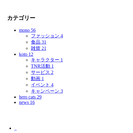
カテゴリー
mono
56
ファッション
4
食品
31
雑貨
21
koto
12
キャラクター
1
TNR活動
1
サービス
2
動画
1
イベント
4
キャンペーン
3
hero cats
29
news
16