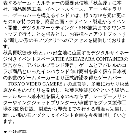
表するゲーム・カルチャーの重要発信地「秋葉原」に本
社、商品製造工場、イベントスペース、アートギャラリ
ー、ゲームバーを構えるインドアは、様々なIPを元に更に
そのIPが持つ力を、商品企画・デザイン・製造からイベン
ト開催、デジタルマーケティング・SNS施策までをワンス
トップで行うことを強みとし、お客様へとアウトプットす
る”新しい形のモノヅクリ”へのアクセスを提供しておりま
す。
秋葉原駅徒歩0分という好立地に位置するデジタルサイネー
ジ付きイベントスペースTHE AKIHABARA CONTAiNERの
運営から、アパレルブランド運営、ゲームとアパレルのコ
ラボ商品といったインバウンド向け商材を多く扱う日本初
の多数のゲームメーカーより正式許諾を得たゲームバー
「TOKYO VIDEO GAMERS」の運営等、多岐にわたり秋葉
原からものづくりを発信し、秋葉原駅徒歩0分という場所に
モデルルーム兼本社を構えるのみならず、レーザープリン
ターやインクジェットプリンターが稼働するグッズ製作工
場を2箇所併設。製造から即売までを行える環境も完備し、
新しい形のモノヅクリ x イベント企画を今後目指していき
ます。
▼会社概要