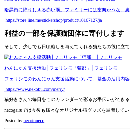
暗黒街に降りしきる赤い雨。ファミリーには歯向かうな。裏
https://store.line.me/stickershop/product/10167127/ja
利益の一部を保護猫団体に寄付します
そして、少しでも日頃癒しを与えてくれる猫たちの役に立て
わんにゃん支援活動│フェリシモ「猫部」│フェリシモ
フェリシモのわんにゃん支援活動について。基金の活用内容
https://www.nekobu.com/merry/
猫好きさんの毎日をこのカレンダーで彩るお手伝いができる
necogairuでは今後も様々なオリジナル猫グッズを展開し
Posted by
necotoneco