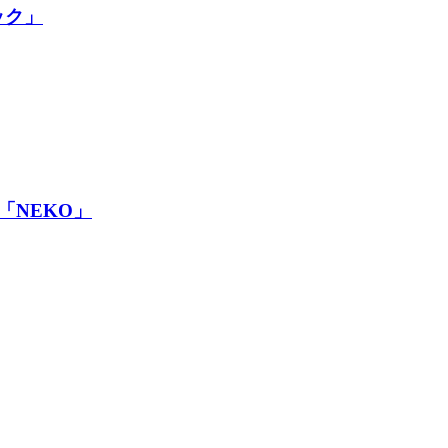
ック」
F「NEKO」